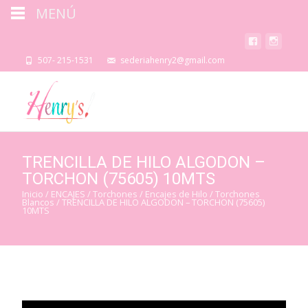
MENÚ
507- 215-1531
sederiahenry2@gmail.com
TRENCILLA DE HILO ALGODON –
TORCHON (75605) 10MTS
Inicio
/
ENCAJES
/
Torchones / Encajes de Hilo
/
Torchones
Blancos
/ TRENCILLA DE HILO ALGODON – TORCHON (75605)
10MTS