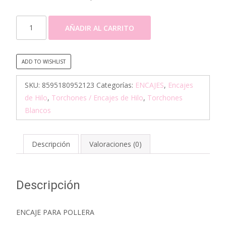
TRENCILLA
AÑADIR AL CARRITO
DE
HILO
ALGODON
ADD TO WISHLIST
-
TORCHON
SKU:
8595180952123
Categorías:
ENCAJES
,
Encajes
(75605)
de Hilo
,
Torchones / Encajes de Hilo
,
Torchones
10MTS
Blancos
cantidad
Descripción
Valoraciones (0)
Descripción
ENCAJE PARA POLLERA