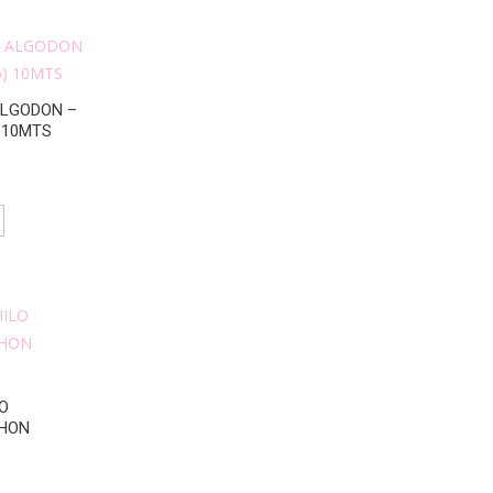
ALGODON –
 10MTS
LO
CHON