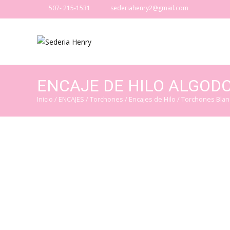
507- 215-1531
sederiahenry2@gmail.com
ENCAJE DE HILO ALGODO
Inicio
/
ENCAJES
/
Torchones / Encajes de Hilo
/
Torchones Blan