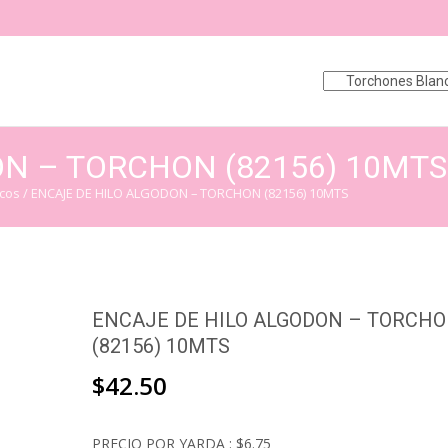
Saltar
al
contenido
N – TORCHON (82156) 10MTS
cos
/ ENCAJE DE HILO ALGODON – TORCHON (82156) 10MTS
ENCAJE DE HILO ALGODON – TORCH
(82156) 10MTS
$
42.50
PRECIO POR YARDA : $6.75