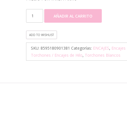
ENCAJE
AÑADIR AL CARRITO
DE
HILO
ALGODON
ADD TO WISHLIST
-
TORCHON
SKU:
8595180901381
Categorías:
ENCAJES
,
Encajes 
(82156)
Torchones / Encajes de Hilo
,
Torchones Blancos
10MTS
cantidad