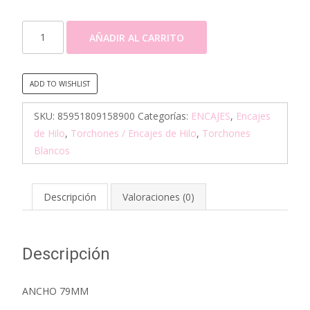
TRENCILLA
AÑADIR AL CARRITO
DE
HILO
ALGODON
ADD TO WISHLIST
-
TORCHON
SKU:
85951809158900
Categorías:
ENCAJES
,
Encajes
(75008)
de Hilo
,
Torchones / Encajes de Hilo
,
Torchones
10MTS
Blancos
cantidad
Descripción
Valoraciones (0)
Descripción
ANCHO 79MM