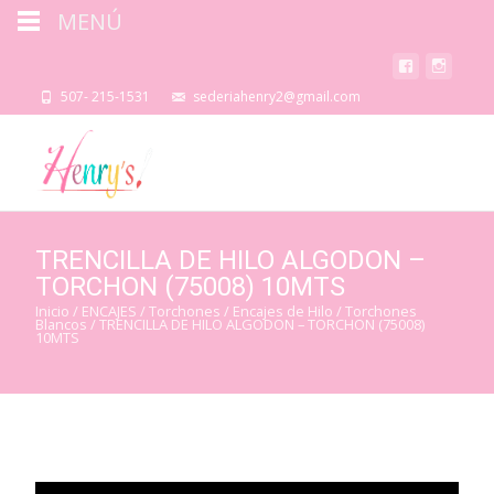
MENÚ
507- 215-1531
sederiahenry2@gmail.com
TRENCILLA DE HILO ALGODON –
TORCHON (75008) 10MTS
Inicio
/
ENCAJES
/
Torchones / Encajes de Hilo
/
Torchones
Blancos
/ TRENCILLA DE HILO ALGODON – TORCHON (75008)
10MTS