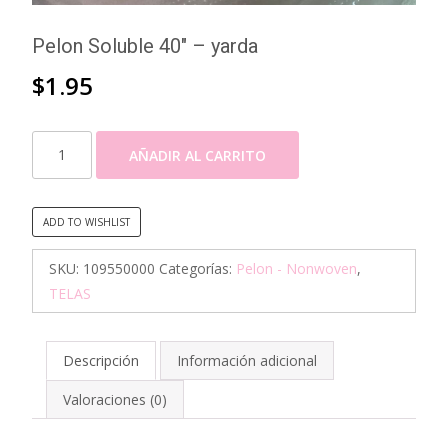
Pelon Soluble 40″ – yarda
$
1.95
Pelon
AÑADIR AL CARRITO
Soluble
40"
-
ADD TO WISHLIST
yarda
cantidad
SKU:
109550000
Categorías:
Pelon - Nonwoven
,
TELAS
Descripción
Información adicional
Valoraciones (0)