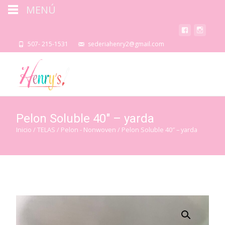
MENÚ
507- 215-1531
sederiahenry2@gmail.com
Pelon Soluble 40″ – yarda
Inicio
/
TELAS
/
Pelon - Nonwoven
/ Pelon Soluble 40″ – yarda