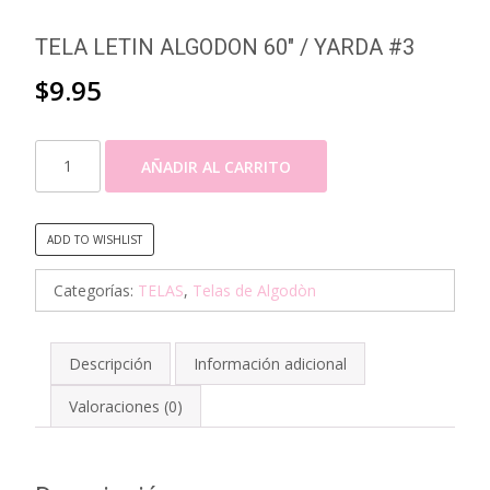
TELA LETIN ALGODON 60″ / YARDA #3
$
9.95
TELA
AÑADIR AL CARRITO
LETIN
ALGODON
60"
ADD TO WISHLIST
/
YARDA
Categorías:
TELAS
,
Telas de Algodòn
#3
cantidad
Descripción
Información adicional
Valoraciones (0)