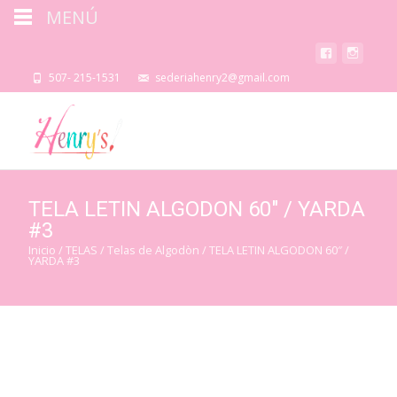
MENÚ
507- 215-1531
sederiahenry2@gmail.com
TELA LETIN ALGODON 60″ / YARDA
#3
Inicio
/
TELAS
/
Telas de Algodòn
/ TELA LETIN ALGODON 60″ /
YARDA #3