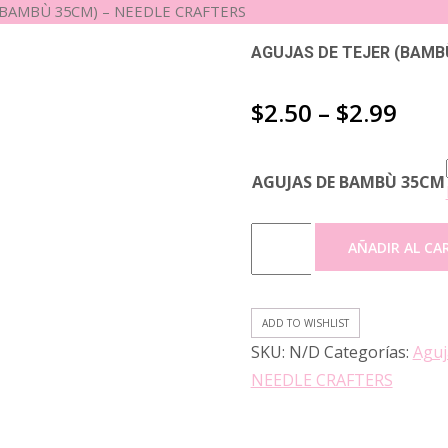
 (BAMBÙ 35CM) – NEEDLE CRAFTERS
AGUJAS DE TEJER (BAMB
$
2.50
–
$
2.99
AGUJAS DE BAMBÙ 35CM
AGUJAS
AÑADIR AL CA
DE
TEJER
(BAMBÙ
ADD TO WISHLIST
35CM)
SKU:
N/D
Categorías:
Aguj
-
NEEDLE CRAFTERS
NEEDLE
CRAFTERS