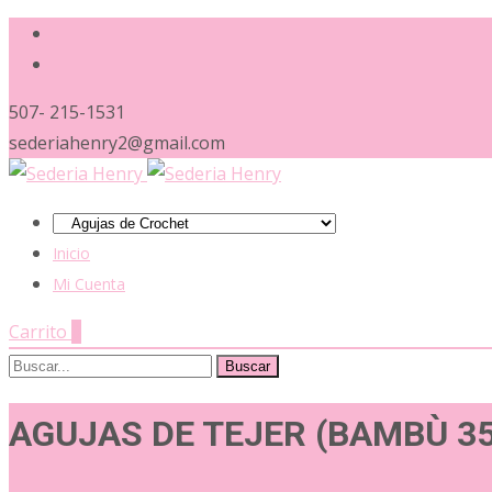
507- 215-1531
sederiahenry2@gmail.com
Saltar
al
Inicio
contenido
Mi Cuenta
Carrito
0
Buscar:
AGUJAS DE TEJER (BAMBÙ 3