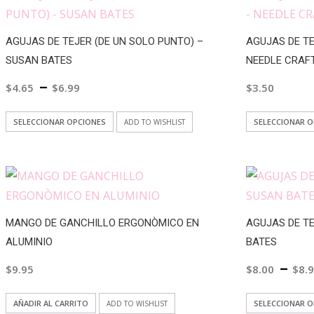
variantes.
Las
AGUJAS DE TEJER (DE UN SOLO PUNTO) –
AGUJAS DE T
opciones
SUSAN BATES
NEEDLE CRAF
se
–
$
4.65
$
6.99
$
3.50
pueden
elegir
Este
SELECCIONAR OPCIONES
SELECCIONAR 
ADD TO WISHLIST
en
producto
la
tiene
página
múltiples
de
variantes.
producto
Las
MANGO DE GANCHILLO ERGONÒMICO EN
AGUJAS DE T
opciones
ALUMINIO
BATES
se
–
$
9.95
$
8.00
$
8.
pueden
elegir
AÑADIR AL CARRITO
SELECCIONAR 
ADD TO WISHLIST