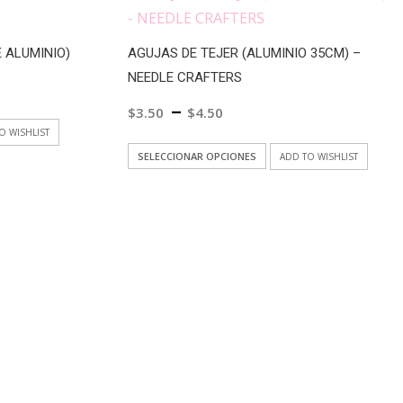
tes.
variantes.
Las
 ALUMINIO)
AGUJAS DE TEJER (ALUMINIO 35CM) –
nes
opciones
NEEDLE CRAFTERS
se
–
$
3.50
$
4.50
en
pueden
O WISHLIST
elegir
Este
cto
SELECCIONAR OPCIONES
ADD TO WISHLIST
en
producto
la
tiene
ples
a
página
múltiples
tes.
de
variantes.
cto
producto
Las
nes
opciones
se
en
pueden
elegir