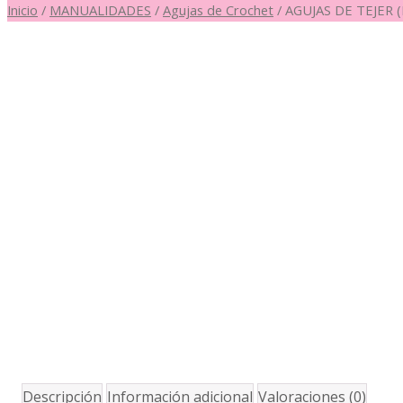
Inicio
/
MANUALIDADES
/
Agujas de Crochet
/ AGUJAS DE TEJER
Descripción
Información adicional
Valoraciones (0)