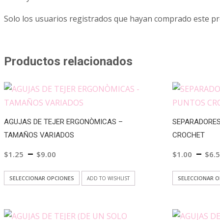
Solo los usuarios registrados que hayan comprado este p
Productos relacionados
AGUJAS DE TEJER ERGONÒMICAS –
SEPARADORES
TAMAÑOS VARIADOS
CROCHET
–
–
$
1.25
$
9.00
$
1.00
$
6.
Este
SELECCIONAR OPCIONES
SELECCIONAR 
ADD TO WISHLIST
producto
tiene
múltiples