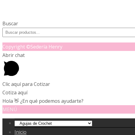
en
la
página
Buscar
de
producto
Copyright ©Sedería Henry
Abrir chat
Clic aquí para Cotizar
Cotiza aquí
Hola 👋 ¿En qué podemos ayudarte?
MENÚ
Inicio