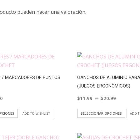
roducto pueden hacer una valoración.
 / MARCADORES DE PUNTOS
GANCHOS DE ALUMINIO PAR
(JUEGOS ERGONÒMICOS)
–
50
$
11.99
$
20.99
Este
Este
OPCIONES
SELECCIONAR OPCIONES
ADD TO WISHLIST
ADD T
producto
produ
tiene
tiene
múltiples
múlti