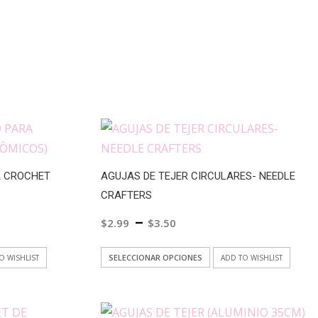
A CROCHET
AGUJAS DE TEJER CIRCULARES- NEEDLE
CRAFTERS
–
$
2.99
$
3.50
Este
SELECCIONAR OPCIONES
O WISHLIST
ADD TO WISHLIST
cto
producto
tiene
ples
múltiples