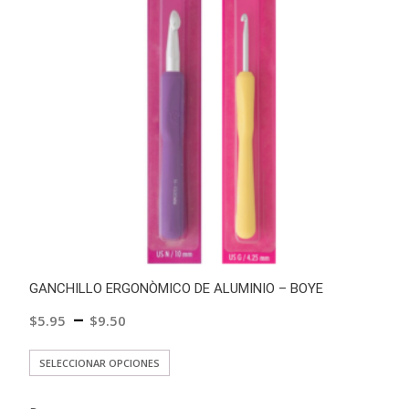
GANCHILLO ERGONÒMICO DE ALUMINIO – BOYE
–
$
5.95
$
9.50
Este
SELECCIONAR OPCIONES
producto
tiene