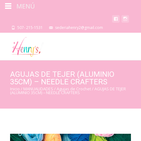
MENÚ
507- 215-1531
sederiahenry2@gmail.com
AGUJAS DE TEJER (ALUMINIO
35CM) – NEEDLE CRAFTERS
Inicio
/
MANUALIDADES
/
Agujas de Crochet
/ AGUJAS DE TEJER
(ALUMINIO 35CM) – NEEDLE CRAFTERS