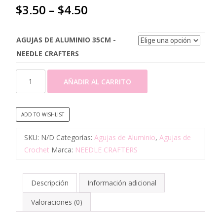
$
3.50
–
$
4.50
AGUJAS DE ALUMINIO 35CM -
NEEDLE CRAFTERS
AGUJAS
AÑADIR AL CARRITO
DE
TEJER
(ALUMINIO
ADD TO WISHLIST
35CM)
-
SKU:
N/D
Categorías:
Agujas de Aluminio
,
Agujas de
NEEDLE
Crochet
Marca:
NEEDLE CRAFTERS
CRAFTERS
cantidad
Descripción
Información adicional
Valoraciones (0)