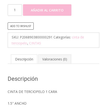
CINTA
AÑADIR AL CARRITO
TERCIOPELO
1.5"
20YDS/ROLLO
ADD TO WISHLIST
-
ROJA
SKU:
P2068903800000291
Categorías:
cinta de
cantidad
terciopelo
,
CINTAS
Descripción
Valoraciones (0)
Descripción
CINTA DE TERCIOPELO 1 CARA
1.5″ ANCHO