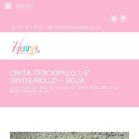
MENÚ
507- 215-1531
sederiahenry2@gmail.com
CINTA TERCIOPELO 1.5″
20YDS/ROLLO – ROJA
Inicio
/
CINTAS
/
cinta de terciopelo
/ CINTA TERCIOPELO 1.5″
20YDS/ROLLO – ROJA