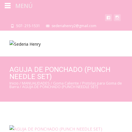
MENÚ
507- 215-1531
sederiahenry2@gmail.com
AGUJA DE PONCHADO (PUNCH
NEEDLE SET)
Inicio
/
MANUALIDADES
/
Goma Caliente
/
Pistolas para Goma de
Barra
/ AGUJA DE PONCHADO (PUNCH NEEDLE SET)