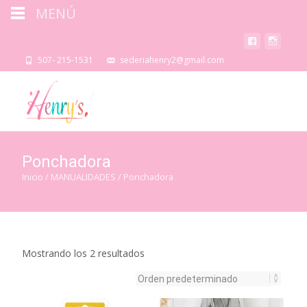
MENÚ
507- 215-1531
sederiahenry2@gmail.com
Ponchadora
Inicio
/
MANUALIDADES
/ Ponchadora
Mostrando los 2 resultados