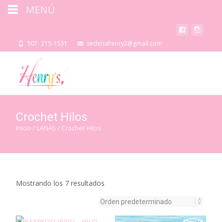
MENÚ
507- 215-1531
sederiahenry2@gmail.com
Crochet Hilos
Inicio
/
LANAS
/ Crochet Hilos
Mostrando los 7 resultados