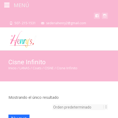
MENÚ
507- 215-1531
sederiahenry2@gmail.com
Cisne Infinito
Inicio
/
LANAS
/
Coats
/
CISNE
/ Cisne Infinito
Mostrando el único resultado