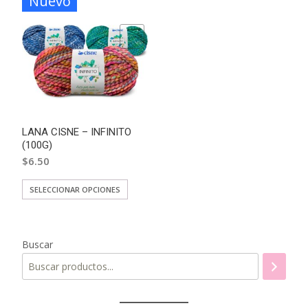
Nuevo
ADD TO WISHLIST
LANA CISNE – INFINITO
(100G)
$
6.50
Este
SELECCIONAR OPCIONES
producto
tiene
múltiples
Buscar
variantes.
Las
opciones