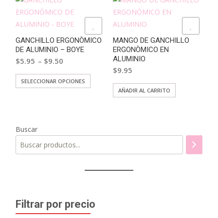
ADD TO WISHLIST
ADD TO WISHLIST
GANCHILLO ERGONÒMICO
MANGO DE GANCHILLO
DE ALUMINIO – BOYE
ERGONÒMICO EN
ALUMINIO
$
5.95
$
9.50
–
$
9.95
Este
SELECCIONAR OPCIONES
AÑADIR AL CARRITO
producto
tiene
múltiples
variantes.
Buscar
Las
opciones
se
pueden
elegir
en
Filtrar por precio
la