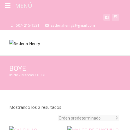
MENÚ
507- 215-1531
sederiahenry2@gmail.com
BOYE
Inicio
/ Marcas / BOYE
Mostrando los 2 resultados